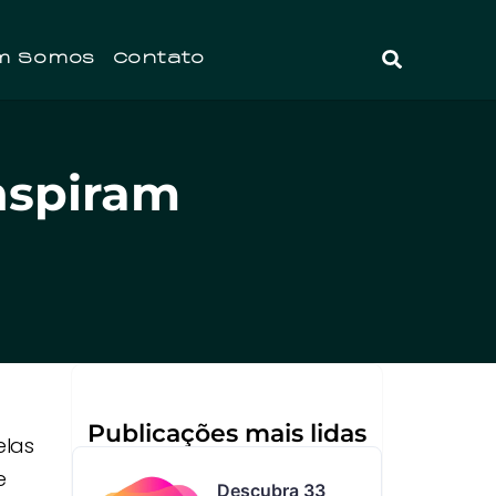
m Somos
Contato
nspiram
Publicações mais lidas
elas
e
Descubra 33