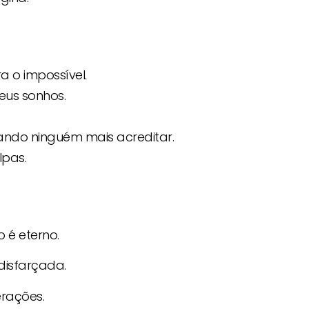
 o impossível.
eus sonhos.
ndo ninguém mais acreditar.
lpas.
 é eterno.
isfarçada.
erações.