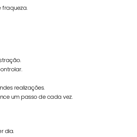
 fraqueza.
stração.
ntrolar.
ndes realizações.
nce um passo de cada vez.
r dia.