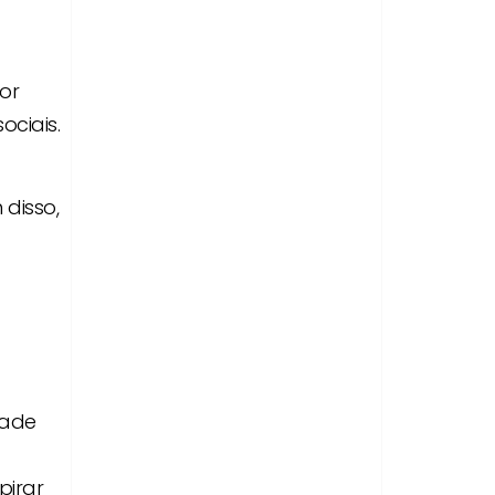
or
ociais.
 disso,
dade
pirar