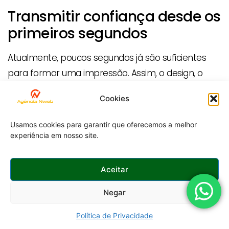
Transmitir confiança desde os
primeiros segundos
Atualmente, poucos segundos já são suficientes
para formar uma impressão. Assim, o design, o
texto, a velocidade e a organização influenciam
Cookies
diretamente a confiança.
Usamos cookies para garantir que oferecemos a melhor
Um site profissional precisa parecer seguro, atual e
experiência em nosso site.
coerente com a qualidade da empresa.
Ajudar sua empresa a
Aceitar
aparecer melhor nas buscas
Negar
locais
Política de Privacidade
Além disso, o site precisa ajudar sua empresa a