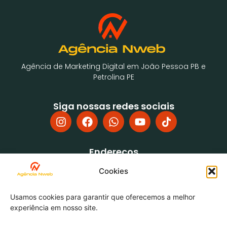
Agência de Marketing Digital em João Pessoa PB e
Petrolina PE
Siga nossas redes sociais
Endereços
Rua Pedro Ferreira de Freitas, 39, Jardim Cidade
Cookies
Universitária, João Pessoa PB, CEP: 58052-755
EMPRESARIAL FRANCISCO DANTAS - Av. da Integração, 550 -
Edifício, 3º Andar, Sala 26 - Vila Eduardo, Petrolina - PE,
Usamos cookies para garantir que oferecemos a melhor
56328-000
experiência em nosso site.