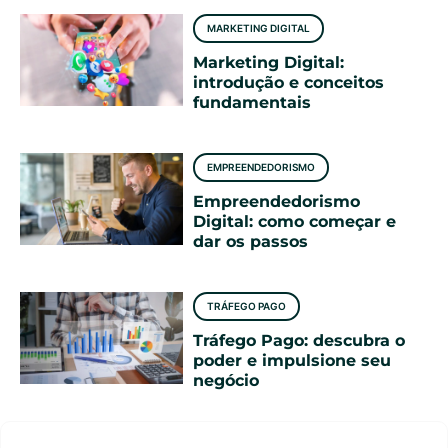
MARKETING DIGITAL
Marketing Digital:
introdução e conceitos
fundamentais
EMPREENDEDORISMO
Empreendedorismo
Digital: como começar e
dar os passos
TRÁFEGO PAGO
Tráfego Pago: descubra o
poder e impulsione seu
negócio