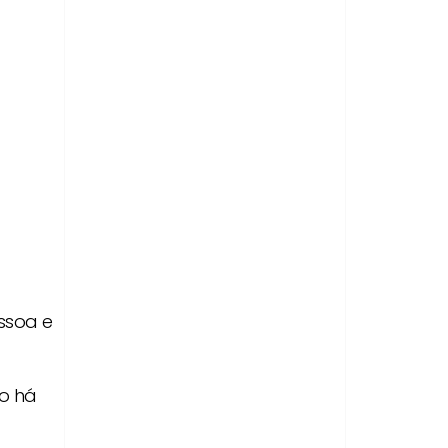
ssoa e
do há