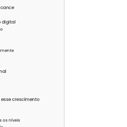
alcance
digital
to
s
almente
nal
a esse crescimento
 os níveis