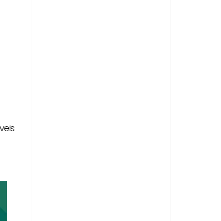
a
veis