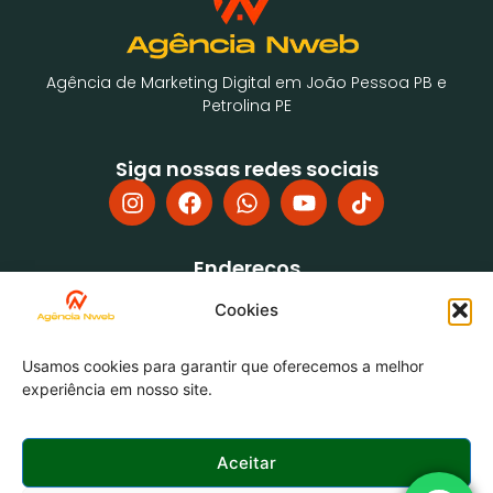
Agência de Marketing Digital em João Pessoa PB e
Petrolina PE
Siga nossas redes sociais
Endereços
Rua Pedro Ferreira de Freitas, 39, Jardim Cidade
Cookies
Universitária, João Pessoa PB, CEP: 58052-755
EMPRESARIAL FRANCISCO DANTAS - Av. da Integração, 550 -
Edifício, 3º Andar, Sala 26 - Vila Eduardo, Petrolina - PE,
Usamos cookies para garantir que oferecemos a melhor
56328-000
experiência em nosso site.
Aceitar