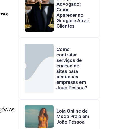
Advogado:
Como
azes
Aparecer no
Google e Atrair
Clientes
Como
contratar
serviços de
criação de
sites para
pequenas
empresas em
João Pessoa?
gócios
Loja Online de
Moda Praia em
João Pessoa