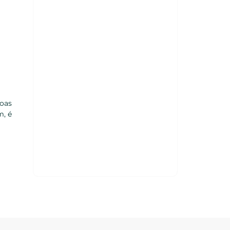
soas
m, é