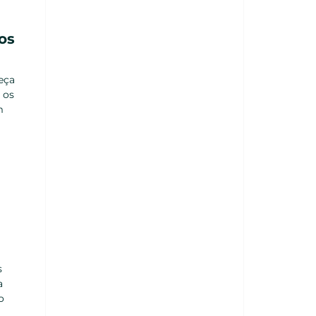
os
eça
 os
m
s
a
o