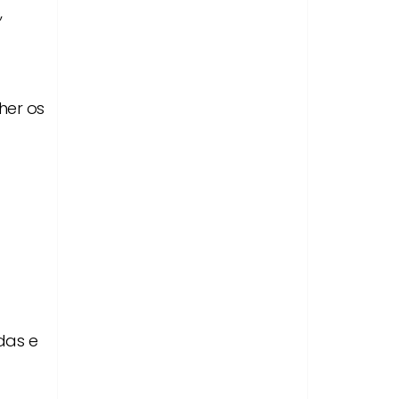
,
her os
das e