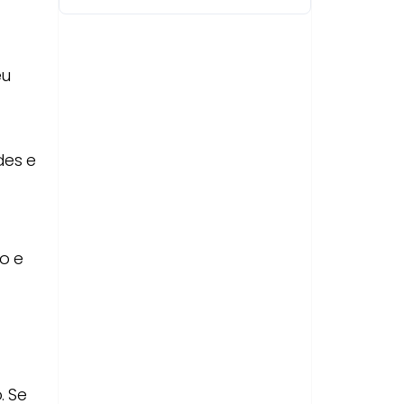
eu
des e
o e
. Se